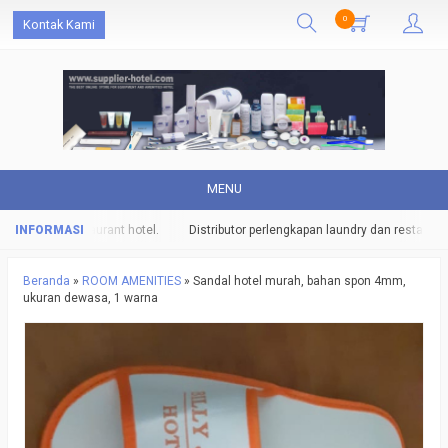
0
Kontak Kami
MENU
ndry dan restaurant hotel.
Distributor perlengkapan laundry dan restaurant h
Beranda
»
ROOM AMENITIES
»
Sandal hotel murah, bahan spon 4mm,
ukuran dewasa, 1 warna