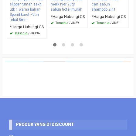
slipper rumah sakit,
merk ryer 20gr,
cair, sabun
utk 1 warna bahan
sabun hotel murah
shampoo 2in1
Spond karet Putih
*Harga Hubungi CS
*Harga Hubungi CS
tebal 8mm
Tersedia
/ JK59
Tersedia
/ JK61
*Harga Hubungi CS
Tersedia
/ JK196
PRODUK YANG DI DISCOUNT