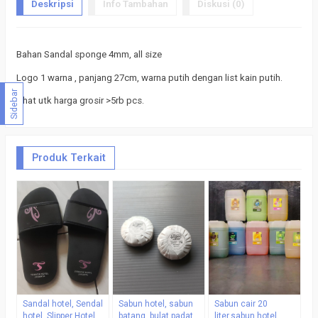
Deskripsi
Info Tambahan
Diskusi (0)
Bahan Sandal sponge 4mm, all size
Logo 1 warna , panjang 27cm, warna putih dengan list kain putih.
Sidebar
Chat utk harga grosir >5rb pcs.
Produk Terkait
Si
si
ku
mu
*
Sandal hotel, Sendal
Sabun hotel, sabun
Sabun cair 20
hotel, Slipper Hotel ,
batang, bulat padat
liter,sabun hotel