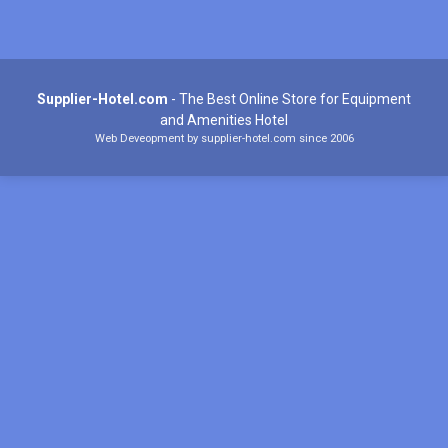
Supplier-Hotel.com
- The Best Online Store for Equipment
and Amenities Hotel
Web Deveopment by supplier-hotel.com since 2006