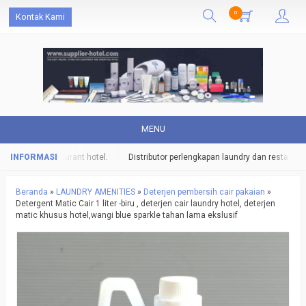
0
Kontak Kami
MENU
ndry dan restaurant hotel.
Distributor perlengkapan laundry dan restaurant h
Beranda
»
LAUNDRY AMENITIES
»
Deterjen pembersih cair pakaian
»
Detergent Matic Cair 1 liter -biru , deterjen cair laundry hotel, deterjen
matic khusus hotel,wangi blue sparkle tahan lama ekslusif