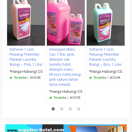
p
ba
h
b
*
Softener 1 Liter
Detergent Matic
Softener 1 Liter
Pewangi Pelembut
Cair 1 liter -pink,
Pewangi Pelembut
Pakaian Laundry
deterjen cair
Pakaian Laundry
Wangi – Pink, 1 Liter
laundry hotel,
Wangi – Biru, 1 Liter
deterjen matic
*Harga Hubungi CS
*Harga Hubungi CS
khusus hotel,wangi
Tersedia
/ JK326B
Tersedia
/ JK326A
pink sakura tahan
lama mewah
*Harga Hubungi CS
Tersedia
/ JK333B