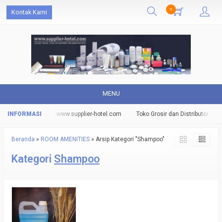
0
Kontak Kami
MENU
staurant hotel
www.supplier-hotel.com
Toko Grosir dan Distributor Ame
Beranda
»
ROOM AMENITIES
»
Arsip Kategori "Shampoo"
Kategori
Shampoo