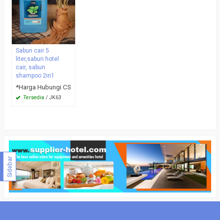
Sabun cair 5
liter,sabun hotel
cair, sabun
shampoo 2in1
*Harga Hubungi CS
Tersedia
/ JK63
Sidebar