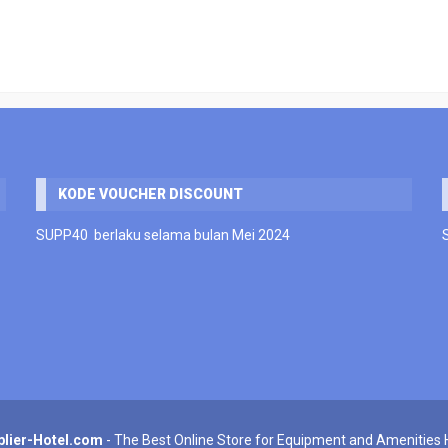
KODE VOUCHER DISCOUNT
SUPP40 berlaku selama bulan Mei 2024
plier-Hotel.com
- The Best Online Store for Equipment and Amenities 