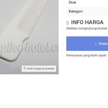
Stok
Kategori
INFO HARGA
, bulat padat
Softener 1 Liter Pewangi Pelembut
el murah
Pakaian Laundry Wangi – Pink, 1 Liter
Silahkan menghubungi kontak 
*Harga Hubungi CS
Tersedia
/ JK326B
Hubu
Pemesanan yang lebih cepat!
click image to preview