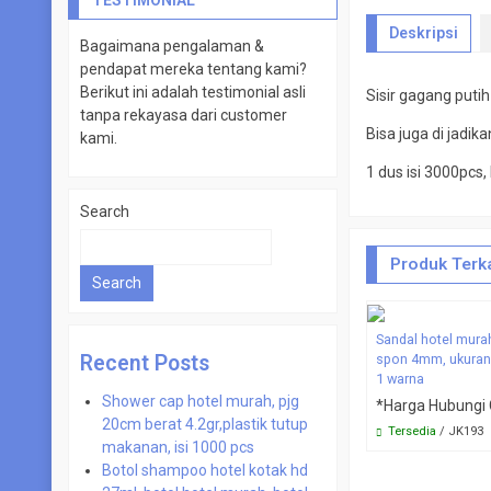
TESTIMONIAL
Sewing Kit
Deskripsi
Bagaimana pengalaman &
Shampoo
pendapat mereka tentang kami?
Shaving Cream
Berikut ini adalah testimonial asli
Sisir gagang putih
Shaving Kit
tanpa rekayasa dari customer
Bisa juga di jadik
kami.
Shoe Polisher
1 dus isi 3000pcs
Shower Cap
Sikat Gigi
Search
Sisir
Produk Terka
WashLap
Search
Sandal hotel mura
spon 4mm, ukuran
Recent Posts
1 warna
Shower cap hotel murah, pjg
*Harga Hubungi
20cm berat 4.2gr,plastik tutup
Tersedia
/ JK193
makanan, isi 1000 pcs
Botol shampoo hotel kotak hd