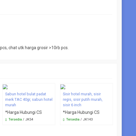
s, chat utk harga grosir >10rb pcs.
Semir se
shoe cle
Sabun hotel bulat padat
Sisir hotel murah, sisir
shine ho
merk TAC 40gr, sabun hotel
regis, sisir putih murah,
murah
sisir 6 inch
*Harga 
*Harga Hubungi CS
*Harga Hubungi CS
Tersedi
Tersedia
/ JK54
Tersedia
/ JK143