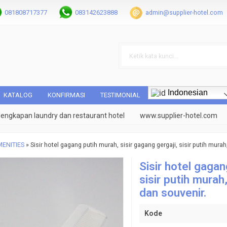
081808717377
083142623888
admin@supplier-hotel.com
Indonesian
KATALOG
KONFIRMASI
TESTIMONIAL
kapan laundry dan restaurant hotel
www.supplier-hotel.com
Tok
ENITIES
»
Sisir hotel gagang putih murah, sisir gagang gergaji, sisir putih mura
Sisir hotel gagan
sisir putih murah
dan souvenir.
Kode