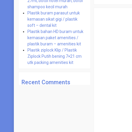
27ml, botol hotel murah, botol
shampoo kecil murah
Plastik buram parasut untuk
kemasan sikat gigi / plastik
soft – dental kit
Plastik bahan HD buram untuk
kemasan paket amenities /
plastik buram – amenities kit
Plastik ziplock Klip / Plastik
Ziplock Putih bening 7×21 cm
utk packing amenities kit
Recent Comments
No comments to show.
STATISTIK
Views Today : 1272