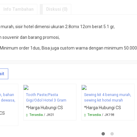
Info Tambahan
Diskusi (0)
 murah, sisir hotel dimensi ukuran 2.8cmx 12cm berat 5.1 gr,
an souvenir dan barang promosi,
, Minimum order 1dus, Bisa juga custom warna dengan minimum 50.000pc
it
h, bahan
Tooth Paste/Pasta
Sewing kit 4 benang murah,
 dewasa,
Gigi/Odol Hotel 3 Gram
sewing kit hotel murah
*Harga Hubungi CS
*Harga Hubungi CS
 CS
Tersedia
/ JK01
Tersedia
/ JK198