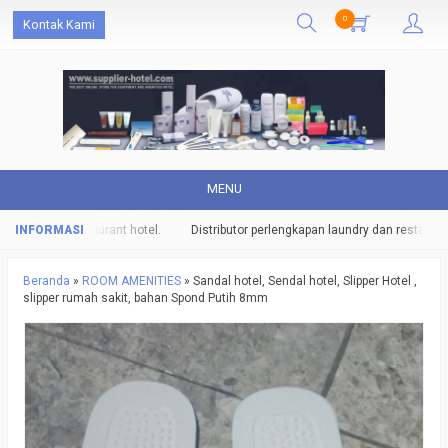
0
Kontak Kami
MENU
undry dan restaurant hotel.
Distributor perlengkapan laundry dan restaurant h
Beranda
»
ROOM AMENITIES
»
Sandal hotel, Sendal hotel, Slipper Hotel ,
slipper rumah sakit, bahan Spond Putih 8mm