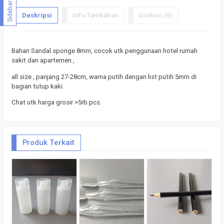
Sidebar
Deskripsi
Info Tambahan
Diskusi (0)
Bahan Sandal sponge 8mm, cocok utk penggunaan hotel rumah
sakit dan apartemen ,
all size , panjang 27-28cm, warna putih dengan list putih 5mm di
bagian tutup kaki.
Chat utk harga grosir >5rb pcs.
Produk Terkait
B
h
b
b
m
*