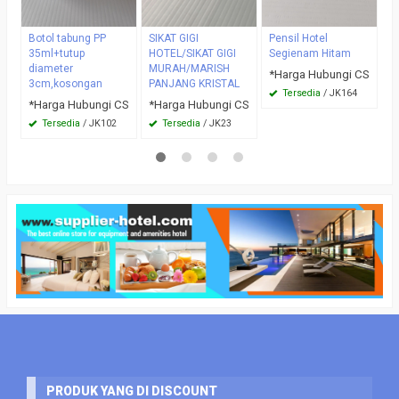
Botol tabung PP
SIKAT GIGI
Pensil Hotel
35ml+tutup
HOTEL/SIKAT GIGI
Segienam Hitam
diameter
MURAH/MARISH
*Harga Hubungi CS
3cm,kosongan
PANJANG KRISTAL
Tersedia
/ JK164
*Harga Hubungi CS
*Harga Hubungi CS
Tersedia
/ JK102
Tersedia
/ JK23
PRODUK YANG DI DISCOUNT