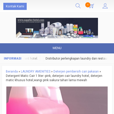
0
Kontak Kami
MENU
ry dan restaurant hotel.
Distributor perlengkapan laundry dan restaurant hot
Beranda
»
LAUNDRY AMENITIES
»
Deterjen pembersih cair pakaian
»
Detergent Matic Cair 1 liter -pink, deterjen cair laundry hotel, deterjen
matic khusus hotel,wangi pink sakura tahan lama mewah