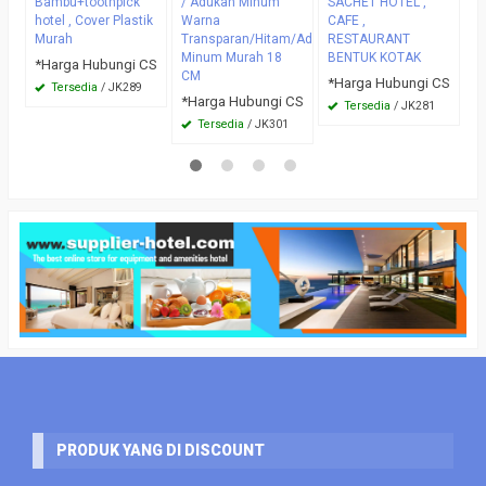
Bambu+toothpick
/ Adukan Minum
SACHET HOTEL ,
hotel , Cover Plastik
Warna
CAFE ,
Murah
Transparan/Hitam/Adukan
RESTAURANT
Minum Murah 18
BENTUK KOTAK
*Harga Hubungi CS
CM
*Harga Hubungi CS
Tersedia
/ JK289
*Harga Hubungi CS
Tersedia
/ JK281
Tersedia
/ JK301
PRODUK YANG DI DISCOUNT