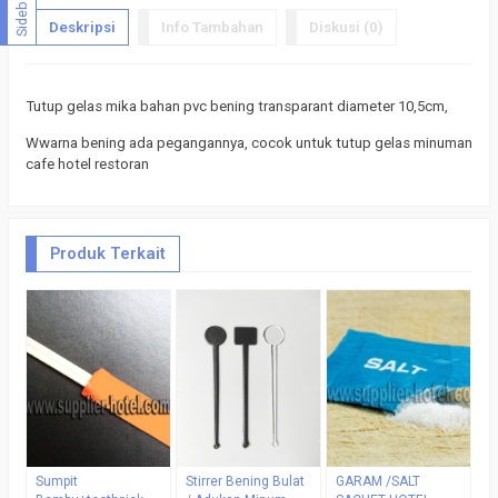
Sidebar
Deskripsi
Info Tambahan
Diskusi (0)
Tutup gelas mika bahan pvc bening transparant diameter 10,5cm,
Wwarna bening ada pegangannya, cocok untuk tutup gelas minuman
cafe hotel restoran
Produk Terkait
G
A
S
H
R
B
*
Sumpit
Stirrer Bening Bulat
GARAM /SALT